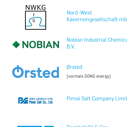
Nord-West
Kavernengesellschaft m
Nobian Industrial Chemic
B.V.
Ørsted
(vormals DONG energy)
Pimai Salt Company Limi